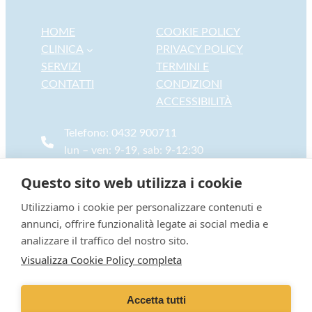
HOME
COOKIE POLICY
CLINICA
PRIVACY POLICY
SERVIZI
TERMINI E
CONTATTI
CONDIZIONI
ACCESSIBILITÀ
Telefono: 0432 900711
lun – ven: 9-19, sab: 9-12:30
Per Emergenze: 334 3817613
Questo sito web utilizza i cookie
info@laclinicadeglianimali.it
Utilizziamo i cookie per personalizzare contenuti e
annunci, offrire funzionalità legate ai social media e
analizzare il traffico del nostro sito.
VetPartners Italia S.r.l. a socio unico | Aut. San. Prot. n. 0170109-P/GEN/ASUFC
Visualizza Cookie Policy completa
del 04/11/2024 | Dir.San. Dott. Alberto Bernava Iscr. Albo N°275 UDINE
Sede Legale: Piazza Tre Torri 2 – 20145 Milano (MI) | Sede Operativa: Via Candotti,
199 – 33033 Codroipo (UD)
Accetta tutti
Capitale Sociale 20.000€ | P.I e C.F.: 02051980387 – Iscr.Reg.Imp. MILANO