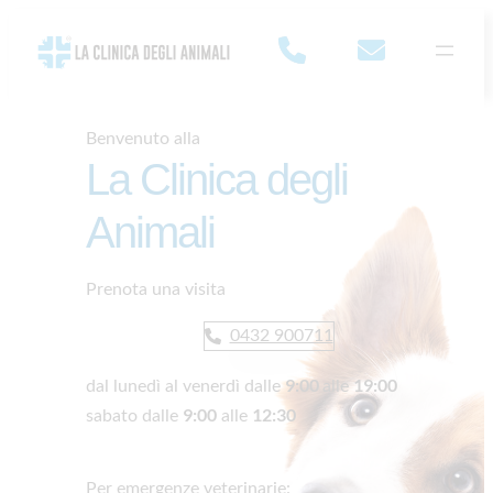
Skip
to
content
Benvenuto alla
La Clinica degli
Animali
Prenota una visita
0432 900711
9:00
19:00
dal lunedì al venerdì dalle
alle
9:00
12:30
sabato dalle
alle
Per emergenze veterinarie: