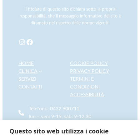
Il titolare di questo sito dichiara sotto la propria
responsabilità, che il messaggio informativo del sito è
diramato nel rispetto delle norme vigenti.
Instagram
Facebook
HOME
COOKIE POLICY
CLINICA
PRIVACY POLICY
SERVIZI
TERMINI E
CONTATTI
CONDIZIONI
ACCESSIBILITÀ
Telefono: 0432 900711
lun – ven: 9-19, sab: 9-12:30
Per Emergenze: 334 3817613
Questo sito web utilizza i cookie
info@laclinicadeglianimali.it